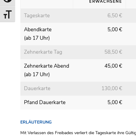
ERWACHSENE
Tageskarte
6,50 €
Toggle Font size
Abendkarte
5,00 €
(ab 17 Uhr)
Zehnerkarte Tag
58,50 €
Zehnerkarte Abend
45,00 €
(ab 17 Uhr)
Dauerkarte
130,00 €
Pfand Dauerkarte
5,00 €
ERLÄUTERUNG
Mit Verlassen des Freibades verliert die Tageskarte ihre Gültig