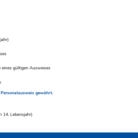
jahr)
ises
 eines gültigen Ausweises
s
r Personalausweis gewährt.
n 14. Lebensjahr)