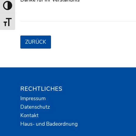
Toggle High Contrast
Toggle Font size
ZURÜCK
RECHTLICHES
Impressum
Datenschutz
Kontakt
Haus- und Badeordnung