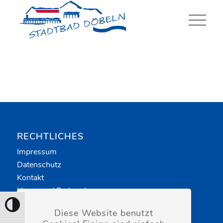
Skip
to
Content
RECHTLICHES
Impressum
Datenschutz
Kontakt
Haus- und Badeordnung
Toggle High Contrast
Diese Website benutzt